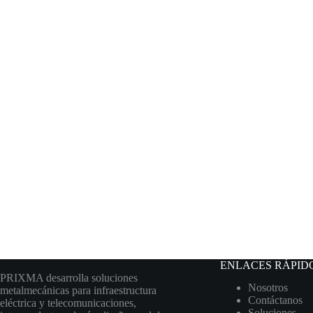
ENLACES RÁPID
PRIXMA desarrolla soluciones
Nosotros
metalmecánicas para infraestructura
Contáctanos
eléctrica y telecomunicaciones,
Soluciones