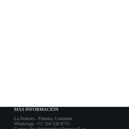
MÁS INFORMACIÓN
La Dolores - Palmira, Colombia
WhatsApp: +57 316 520 8715
Correo: dir.administrativo@grupog2.co