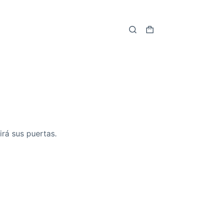
Carro
de
compra
irá sus puertas.